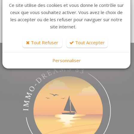
Ce site utilise des cookies et vous donne le contrôle sur
ceux que vous souhaitez activer. Vous avez le choix de
1
16.88 m2
les accepter ou de les refuser pour naviguer sur notre
piece(s)
surface
site internet.
79 000 €
Réf. 73
Tout Refuser
Tout Accepter
Personnaliser