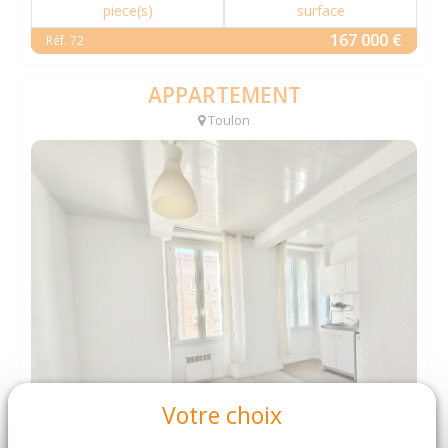
piece(s)
surface
167 000 €
Réf. 72
APPARTEMENT
Toulon
Votre choix